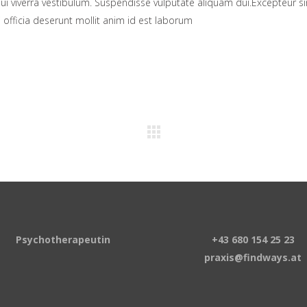
dui viverra vestibulum. Suspendisse vulputate aliquam dui.Excepteur si
 officia deserunt mollit anim id est laborum
Psychotherapeutin
+43 680 154 25 23
praxis@findways.at