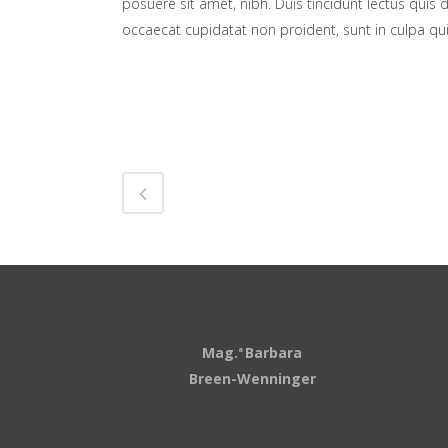
posuere sit amet, nibh. Duis tincidunt lectus quis 
occaecat cupidatat non proident, sunt in culpa qui
Mag.
Barbara
a
Breen-Wenninger