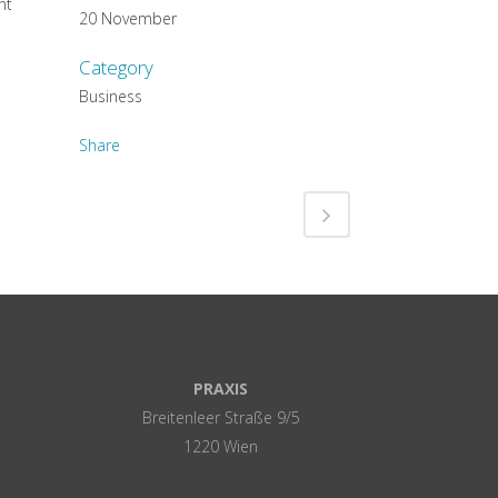
nt
20 November
Category
Business
Share
PRAXIS
Breitenleer Straße 9/5
1220 Wien