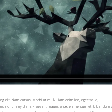
g elit. Nam cursus. Morbi ut mi. Nullam enim leo, egestas id,
fend nonummy diam. Praesent mauris ante, elementum et, bibendum a